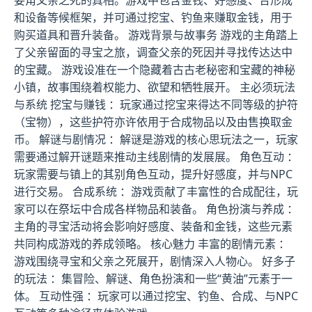
要角父亲之死的真相。游戏中包含金钱、好感度、合形成
和设备等候框架，并可通过挖宝、钓鱼来赚取金钱，用于
购买道具和晋升装备。 游戏背景与故事务 游戏的主角踏上
了父亲留面的寻宝之旅，调查父亲的死因并寻找传达达中
的宝藏。 游戏设准在一个隐藏着古古老秘密和宝藏的神秘
小镇，故事围绕着权能力、欲望和牺牲展开。 主必须玩法
与系统 挖宝与赚钱 ：玩家通过挖宝来得达不同等级的护符
（宝物），这些护符亦许依用于合成物品以及由售换取金
币。 解谜与剧情况 ：解谜是游戏的核心思玩法之一，玩家
需要通过解开谜题来推动主线剧情的发展展。 角色互动 ：
玩家需要与镇上的其别角色互动，提升好感度，并与NPC
进行交易。 合成系统 ：游戏贡献了丰富性的合成配往，玩
家可以在祭坛中合成各样物品和装备。 角色扮演与养成 ：
主角的寻宝活动将会影响好感度、装备和金钱，这些元素
共同构成游戏的养成领略。 核心魅力 丰富的剧情元素 ：
游戏围绕寻宝和父亲之死展开，剧情深入人物心。 好多子
的玩法 ：集冒险、解谜、角色扮演和一些“黄油”元素于一
体。 互动性强 ：玩家可以通过挖宝、钓鱼、合成、与NPC