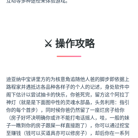
互动等多种途径来体验游戏。
⚔️ 操作攻略
迪亚纳中宝讲里方的为核意角追随他人爸的脚步即依据上
路程家并遇抵达各品种各样子的个人的记述，身处软件中
阁下估计以尝试抽卡的快乐，你爸死完，留方这个阿拉丁
神灯（就是是下面图中性的灵魂水部晶，头务利用：指引
你的每个首步），同时候你爸仍然留了一座烂房子给你
（房子好坏决明确你或许不能打电话摇人，哇，一般的妹
子一瞧到你的房子跟屎一样直接跑了），你可以通过挖宝
至赚钱（钱可以买道具亦可以修房子），却后你在一系列