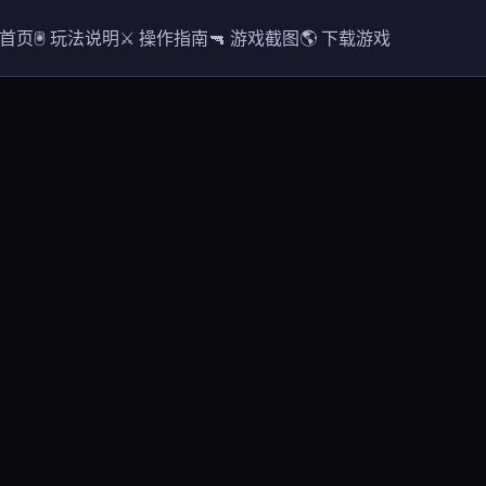
 首页
🖲️ 玩法说明
⚔️ 操作指南
🔫 游戏截图
🌎 下载游戏