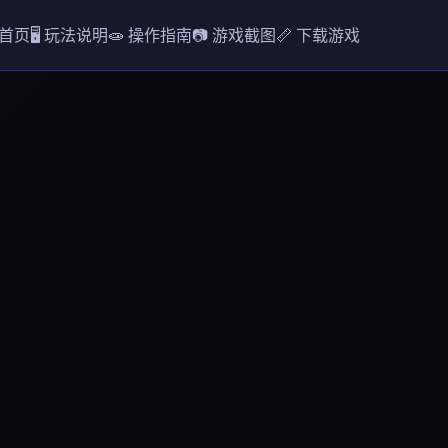
 首页
🖥️ 玩法说明
🧫 操作指南
📷 游戏截图
📏 下载游戏