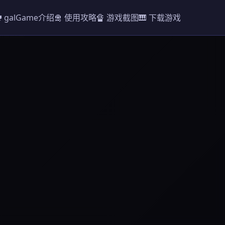
 galGame介绍
🛅 使用攻略
🔏 游戏截图
🎹 下载游戏