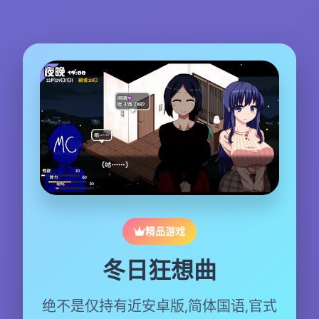
精品游戏
冬日狂想曲
绝不是仅持有近安卓版,简体国语,官式