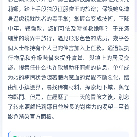
莉娜，踏上手段独段征服魔王的旅途；保護她免遭
身邊虎視眈眈者的毒手掌；掌握合变成技術，下降
中牢，戰強敵，您们可依及時拯救她嗎？ 于充滿
細節的境界中旅行，遇見形形色色的成员，幾乎各
個人士都持有个人己的传言加入上任務。通過製执
行物品和升級裝備來提升實量。與鎮上的居民交
談，搜集任什么也许能幫助托莉娜的信息，单单成
为她的病情状會隨著體內魔血的覺醒不斷惡化。踏
由细小鎮邊界，尋找稀有材料，探索地下城，與怪
物戰鬥。但是，在經歷了一一天的冒險之後，別忘
了转來照顧托莉娜日益增長的對魔力的渴望--至着
影色渐染官方面板。