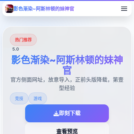
影色渐染~阿斯林顿的妹神官
热门推荐
5.0
影色渐染~阿斯林顿的妹神
官
官方侧面网址，放意导入，正前头版降载，第壹
型经验
竞技
游戏
即刻下载
查看预览