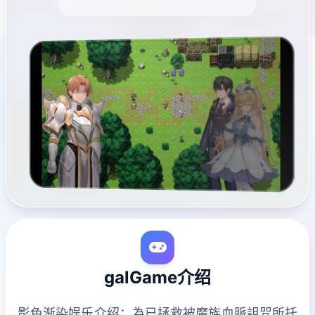
galGame介绍
影色渐染娱乐介绍：為已拯救被魔族血脈詛咒所托