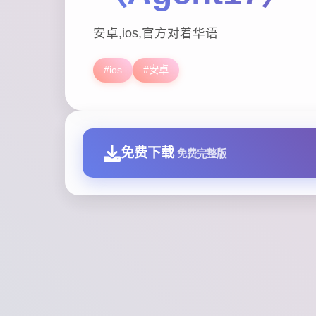
安卓,ios,官方对着华语
#ios
#安卓
免费下载
免费完整版