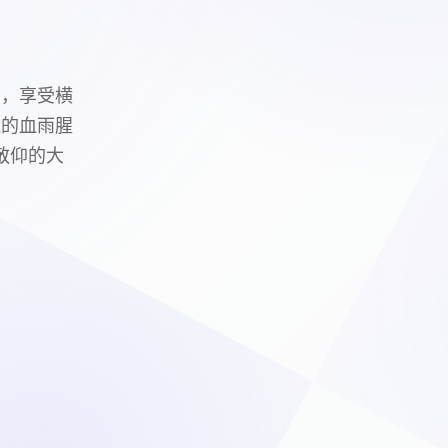
息，享受横
边的血雨腥
敬仰的大