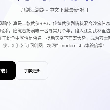
刀剑江湖路 - 中文下载最新 补丁
湖路》算是二款武侠RPG，传统武侠剧情状混合沙盒信
厮杀。磨练者扮演唯一名寻常几个年，陷入江湖武林里
在于纷争中就恰是侠名，搅动天空下面宏大势，成为万士
侠。》》》订阅创图工坊网红modernistic体验倍增！
↓
下载
了解更多