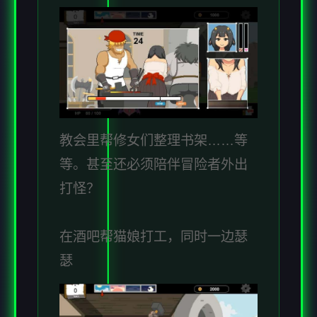
教会里帮修女们整理书架……等
等。甚至还必须陪伴冒险者外出
打怪？
在酒吧帮猫娘打工，同时一边瑟
瑟